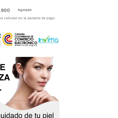
cio
.900
Agotado
e calculan en la pantalla de pago.
ta