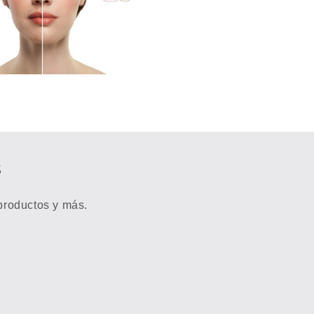
s
 productos y más.