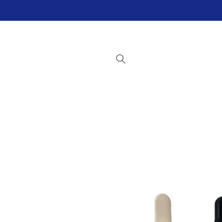
Ir
directamente
al contenido
Ir
directamente
a la
información
del producto