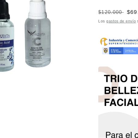
Precio
Pre
$69
$120.000
habitual
de
Los
gastos de envío
s
ofer