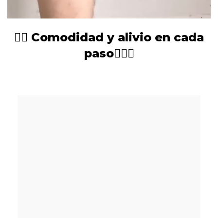
🏃‍♂️ Comodidad y alivio en cada
paso🧎🏻‍♂️‍