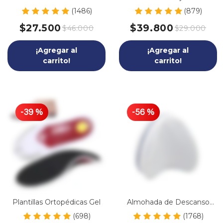
Multiuso
(1486)
(879)
$27.500
$39.800
$46.000
$29.000
¡Agregar al
¡Agregar al
carrito!
carrito!
-
39
%
-
56
%
Plantillas Ortopédicas Gel
Almohada de Descanso
para las Piernas
(698)
(1768)