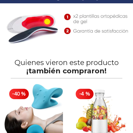
Quienes vieron este producto
¡también compraron!
-
40
%
-
4
%