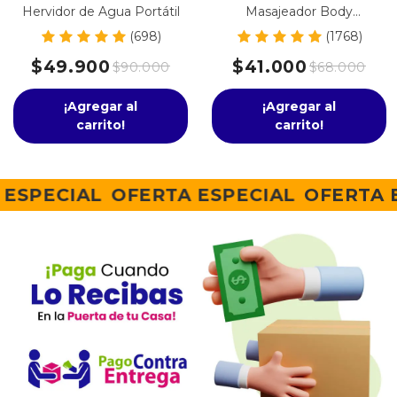
Hervidor de Agua Portátil
Masajeador Body
Innovation
(698)
(1768)
$49.900
$41.000
$90.000
$68.000
¡Agregar al
¡Agregar al
carrito!
carrito!
OFERTA ESPECIAL
OFERTA ESPECIAL
O