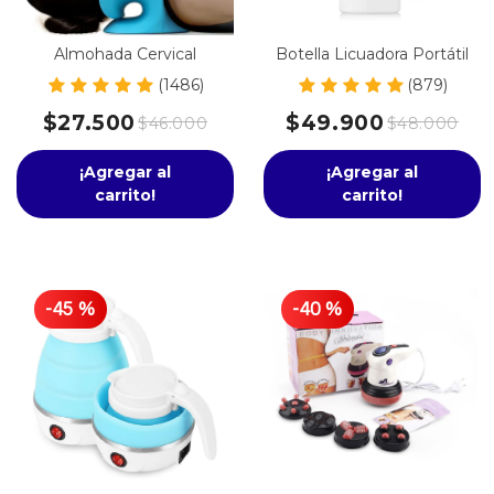
Almohada Cervical
Botella Licuadora Portátil
(1486)
(879)
$27.500
$49.900
$46.000
$48.000
¡Agregar al
¡Agregar al
carrito!
carrito!
-
45
%
-
40
%