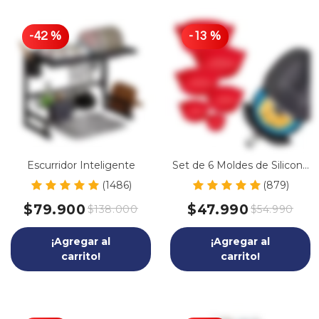
-
42
%
-
13
%
Escurridor Inteligente
Set de 6 Moldes de Silicona
para Freidoras de Aire
(1486)
(879)
$79.900
$47.990
$138.000
$54.990
¡Agregar al
¡Agregar al
carrito!
carrito!