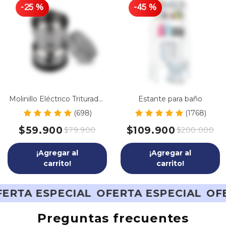
-
25
%
-
45
%
Molinillo Eléctrico Triturador
Estante para baño
de Café
(698)
(1768)
$59.900
$109.900
$79.900
$200.000
¡Agregar al
¡Agregar al
carrito!
carrito!
SPECIAL
OFERTA ESPECIAL
OFERTA ES
Preguntas frecuentes