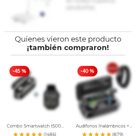
Quienes vieron este producto
¡también compraron!
-
45
%
-
40
%
Combo Smartwatch t500-
Audífonos Inalámbricos +
t55 & Audífonos Con
Smart Band (Gratis)
(1486)
(879)