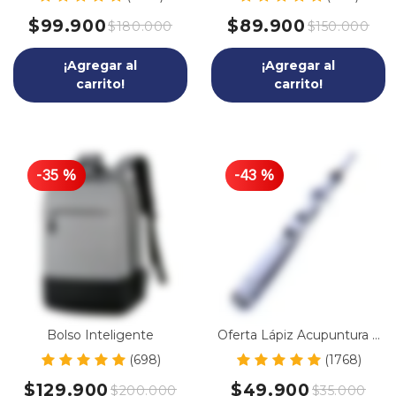
Powerbank
$99.900
$89.900
$180.000
$150.000
¡Agregar al
¡Agregar al
carrito!
carrito!
-
35
%
-
43
%
Bolso Inteligente
Oferta Lápiz Acupuntura 3
en 1
(698)
(1768)
$129.900
$49.900
$200.000
$35.000