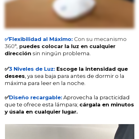
✅Flexibilidad al Máximo:
Con su mecanismo
360°,
p
uedes colocar la luz en cualquier
dirección
sin ningún problema.
✅
3 Niveles de Luz:
Escoge la intensidad que
desees
, ya sea baja para antes de dormir o la
máxima para leer en la noche.
✅
Diseño recargable
:
Aprovecha la practicidad
que te ofrece esta lámpara;
cárgala en minutos
y úsala en cualquier lugar.