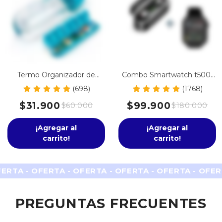
Termo Organizador de
Combo Smartwatch t500-
Pastillas
t55 & Audífonos Con
(698)
(1768)
Powerbank
$31.900
$99.900
$60.000
$180.000
¡Agregar al
¡Agregar al
carrito!
carrito!
FERTA - OFERTA - OFERTA - OFERTA - OFERTA - OFER
PREGUNTAS FRECUENTES