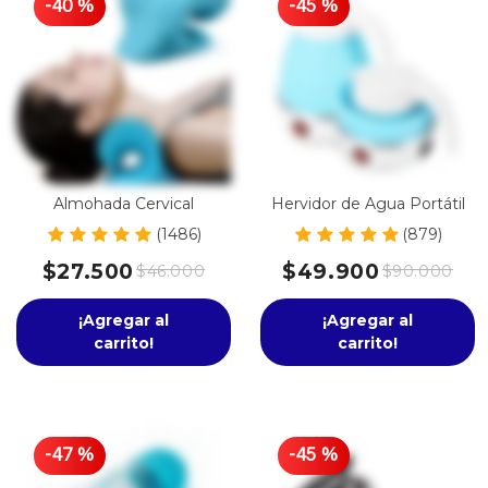
-
40
%
-
45
%
Almohada Cervical
Hervidor de Agua Portátil
(1486)
(879)
$27.500
$49.900
$46.000
$90.000
¡Agregar al
¡Agregar al
carrito!
carrito!
-
47
%
-
45
%