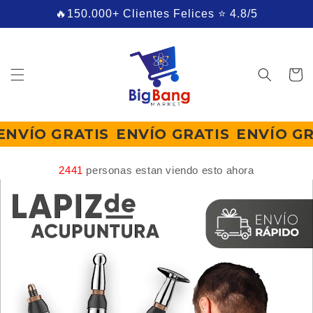
Ir
🔥150.000+ Clientes Felices ⭐ 4.8/5
directamente
al contenido
Carrito
TIS
ENVÍO GRATIS
ENVÍO GRATIS
ENVÍ
2443
personas estan viendo esto ahora