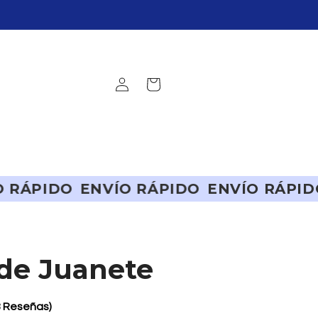
Iniciar
Carrito
sesión
VÍO RÁPIDO
ENVÍO RÁPIDO
ENVÍO RÁ
 de Juanete
8 Reseñas)