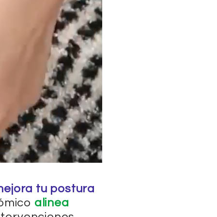
 mejora tu postura
nómico
alinea
ntervenciones