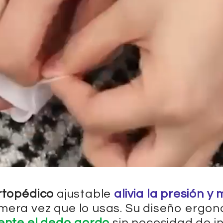
rtopédico
ajustable
alivia la presión y
imera vez que lo usas. Su diseño ergo
ente el dedo gordo
sin necesidad de i