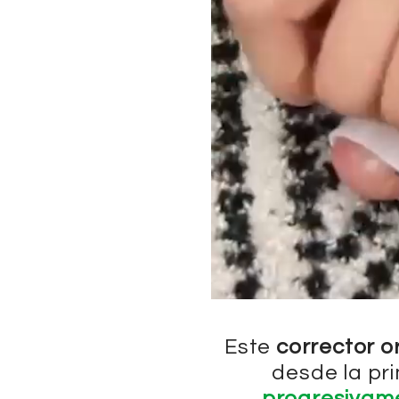
Este
corrector o
desde la pr
progresivam