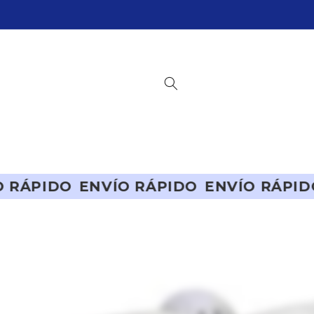
Ir
directamente
al contenido
VÍO RÁPIDO
ENVÍO RÁPIDO
ENVÍO RÁ