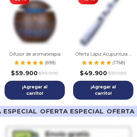
Difusor de aromaterapia
Oferta Lápiz Acupuntura 3
en 1
(698)
(1768)
$59.900
$49.900
$90.000
$35.000
¡Agregar al
¡Agregar al
carrito!
carrito!
FERTA ESPECIAL
OFERTA ESPECIAL
OF