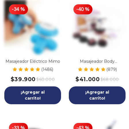
-
34
%
-
40
%
Masajeador Eléctrico Mimo
Masajeador Body
Innovation
(1486)
(879)
$39.900
$41.000
$60.000
$68.000
¡Agregar al
¡Agregar al
carrito!
carrito!
-
33
%
-
43
%