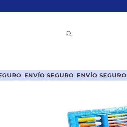
Ir
directamente
al contenido
O SEGURO
ENVÍO SEGURO
ENVÍO SEG