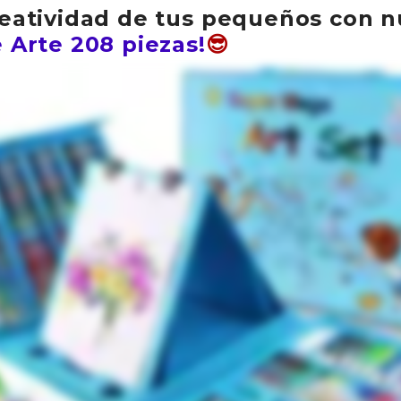
reatividad de tus pequeños con n
 Arte 208 piezas!
😎