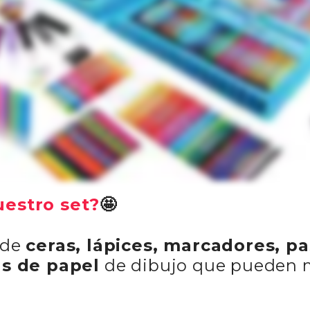
uestro set?
🤩
 de
ceras, lápices, marcadores, pa
as de papel
de dibujo que pueden 