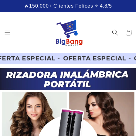
Ir
🔥150.000+ Clientes Felices ⭐ 4.8/5
directamente
al contenido
Carrito
 -
OFERTA ESPECIAL -
OFERTA ESPECIA