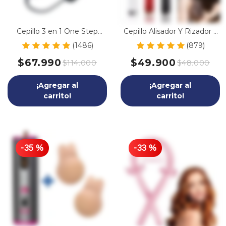
Cepillo 3 en 1 One Step
Cepillo Alisador Y Rizador 2
Secador, Plancha y Rizadora
En 1
(1486)
(879)
$67.990
$49.900
$114.000
$48.000
¡Agregar al
¡Agregar al
carrito!
carrito!
-
35
%
-
33
%