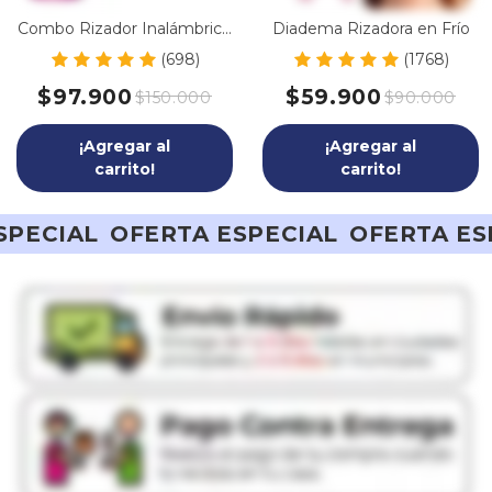
Combo Rizador Inalámbrico
Diadema Rizadora en Frío
Portátil + Brasier Invisible de
(698)
(1768)
Realce
$97.900
$59.900
$150.000
$90.000
¡Agregar al
¡Agregar al
carrito!
carrito!
TA ESPECIAL
OFERTA ESPECIAL
OFERT