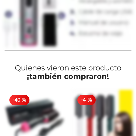
Quienes vieron este producto
¡también compraron!
-
40
%
-
4
%