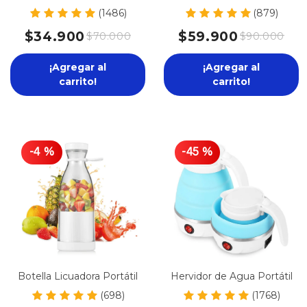
Sauces Injector
(1486)
(879)
$34.900
$59.900
$70.000
$90.000
¡Agregar al
¡Agregar al
carrito!
carrito!
-
4
%
-
45
%
Botella Licuadora Portátil
Hervidor de Agua Portátil
(698)
(1768)