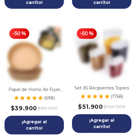
carrito!
carrito!
-
50
%
-
50
%
Set X5 Recipientes Topers
Papel de Horno Air Fryer
100 pcs
(1768)
(698)
$51.900
$104.000
$39.900
$80.000
¡Agregar al
¡Agregar al
carrito!
carrito!