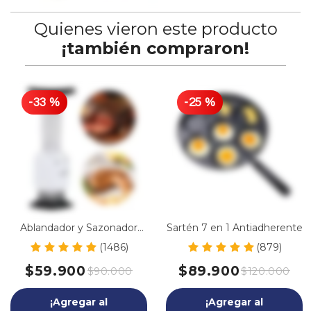
Quienes vieron este producto
¡también compraron!
-
33
%
-
25
%
Ablandador y Sazonador
Sartén 7 en 1 Antiadherente
Sauces Injector
(1486)
(879)
$59.900
$89.900
$90.000
$120.000
¡Agregar al
¡Agregar al