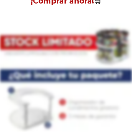
¡Comprar ahora
!
🛒