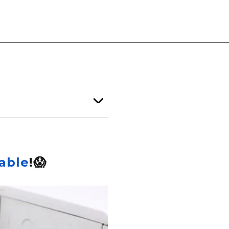
able
!😱