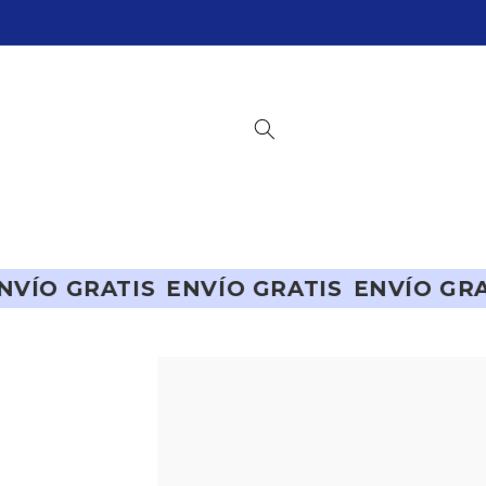
Ir
directamente
al contenido
 GRATIS
ENVÍO GRATIS
ENVÍO GRATIS