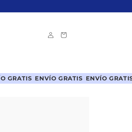
Iniciar
Carrito
sesión
RATIS
ENVÍO GRATIS
ENVÍO GRATIS
EN