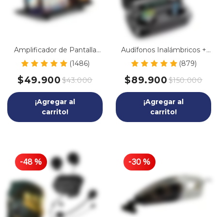
Amplificador de Pantalla
Audífonos Inalámbricos +
para Celular
Smart Band (Gratis)
(1486)
(879)
$49.900
$89.900
$43.000
$150.000
¡Agregar al
¡Agregar al
carrito!
carrito!
-
48
%
-
30
%