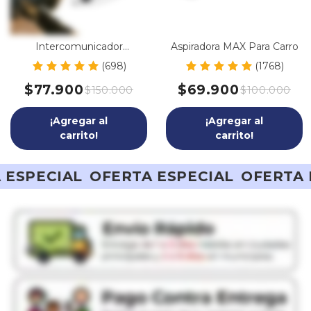
Intercomunicador
Aspiradora MAX Para Carro
Inalámbrico para
(698)
(1768)
Motociclistas
$77.900
$69.900
$150.000
$100.000
¡Agregar al
¡Agregar al
carrito!
carrito!
A ESPECIAL
OFERTA ESPECIAL
OFERTA