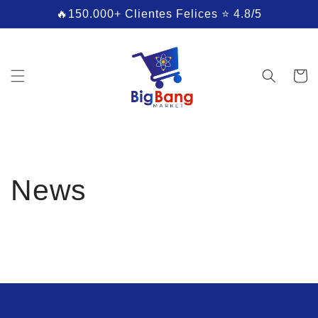
Ir
🔥150.000+ Clientes Felices ⭐ 4.8/5
directamente
al contenido
Carrito
News